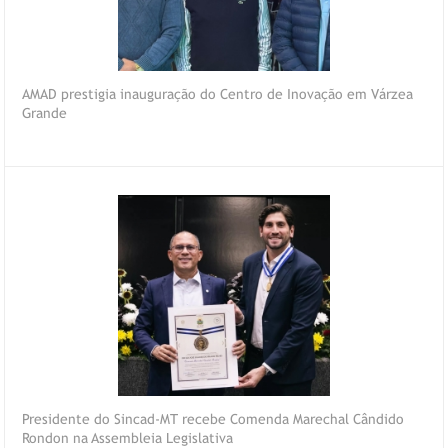
AMAD prestigia inauguração do Centro de Inovação em Várzea
Grande
Presidente do Sincad-MT recebe Comenda Marechal Cândido
Rondon na Assembleia Legislativa