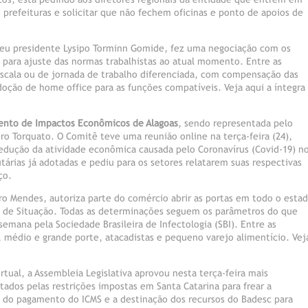
 prefeituras e solicitar que não fechem oficinas e ponto de apoios de
 seu presidente Lysipo Torminn Gomide, fez uma negociação com os
o para ajuste das normas trabalhistas ao atual momento. Entre as
escala ou de jornada de trabalho diferenciada, com compensação das
oção de home office para as funções compatíveis. Veja aqui a íntegra
nto de Impactos Econômicos de Alagoas
, sendo representada pelo
ro Torquato. O Comitê teve uma reunião online na terça-feira (24),
edução da atividade econômica causada pelo Coronavírus (Covid-19) n
tárias já adotadas e pediu para os setores relatarem suas respectivas
ço.
o Mendes, autoriza parte do comércio abrir as portas em todo o esta
e de Situação. Todas as determinações seguem os parâmetros do que
emana pela Sociedade Brasileira de Infectologia (SBI). Entre as
 médio e grande porte, atacadistas e pequeno varejo alimentício. Vej
tual, a Assembleia Legislativa aprovou nesta terça-feira mais
tados pelas restrições impostas em Santa Catarina para frear a
o do pagamento do ICMS e a destinação dos recursos do Badesc para