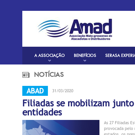
A ASSOCIAÇÃO
BENEFÍCIOS
SERASA EXPERI
NOTÍCIAS
ABAD
31/03/2020
Filiadas se mobilizam junto
entidades
As 27 Filiadas 
provocada pelo 
estados, os pre