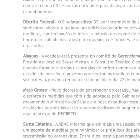
contato com a CDL e outras entidades para dialogar com as
caminhoneiros.
Distrito Federal
– O Sindiatacadista DF, por intermédio de
sindicatos laborais e assinou um aditivo ao acordo coletiv
medidas, a antecipação de férias, a adoção de regime de 
horas não trabalhadas, ajuste ou mudança de funções e ad
do acordo.
Alagoas
– A Acadeal está presente no comitê de
Gerenciame
Presidente José de Sousa Vieira e o Consultor Técnico Cíce
quando foram discutidas estratégias de enfrentamento à r
estado. Na ocasião, o governo apresentou as medidas tribu
situações. A próxima reunião está marcada o dia 27 de mar
Mato Grosso
– Novo decreto do governador do estado, Maur
e reforça as medidas que têm sido adotadas pelo Gabinet
recomenda o Ministério da Saúde e a nota expedida nesta s
atividades permitidas estão supermercadistas de pequeno,
aqui a íntegra do
DECRETO
.
Santa Catarina
– A ADAC informa que em mais uma sessão vir
um
pacote de medidas
para minimizar os prejuízos dos afe
transmissão do coronavírus. Entre eles, está a postergaçã