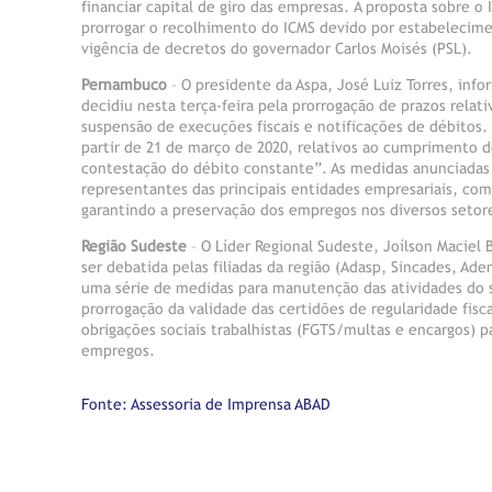
financiar capital de giro das empresas. A proposta sobre o
prorrogar o recolhimento do ICMS devido por estabelecime
vigência de decretos do governador Carlos Moisés (PSL).
Pernambuco
– O presidente da Aspa, José Luiz Torres, in
decidiu nesta terça-feira pela prorrogação de prazos rela
suspensão de execuções fiscais e notificações de débitos.
partir de 21 de março de 2020, relativos ao cumprimento de
contestação do débito constante”. As medidas anunciadas 
representantes das principais entidades empresariais, co
garantindo a preservação dos empregos nos diversos setor
Região Sudeste
– O Líder Regional Sudeste, Joílson Maciel 
ser debatida pelas filiadas da região (Adasp, Sincades, Ad
uma série de medidas para manutenção das atividades do s
prorrogação da validade das certidões de regularidade fisc
obrigações sociais trabalhistas (FGTS/multas e encargos
empregos.
Fonte: Assessoria de Imprensa ABAD