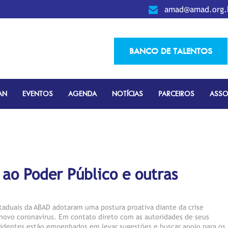
amad@amad.org.
BANCO DE TALENTOS
AN
EVENTOS
AGENDA
NOTÍCIAS
PARCEIROS
ASSO
 ao Poder Público e outras
Estaduais da ABAD adotaram uma postura proativa diante da crise
novo coronavírus. Em contato direto com as autoridades de seus
sidentes estão empenhados em levar sugestões e buscar apoio para os