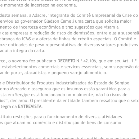
ste momento de incerteza na economia.
 desta semana, a Adacre, integrante do Comitê Empresarial da Crise do
 enviou ao governador Gladson Cameli uma carta que solicita maior
ento de incerteza econômica e traz sugestões que visam a
e das empresas e redução do risco de demissões, entre elas a suspens
obrança do ICMS e a oferta de linhas de crédito especiais. O Comitê é
nze entidades de peso representativas de diversos setores produtivos
aqui a íntegra da carta.
rço, o governo fez publicar o
DECRETO
N.º 42.106, que em seu Art. 1.º
 de estabelecimentos comerciais e serviços essenciais, sem suspensão d
nde porte, atacadistas e pequeno varejo alimentício.
 e Distribuidor de Produtos Industrializados do Estado de Sergipe
derno Mercado e assegurou que os insumos estão garantidos para a
ista em Sergipe está funcionando normalmente, não há riscos de
ios”, declarou. O presidente da entidade também ressaltou que o set
ntegra da
ENTREVISTA
.
stituiu restrições para o funcionamento de diversas atividades
as que atuam no comércio e distribuição de bens de consumo
os, está pedindo aos diretores regionais da entidade que entrem em