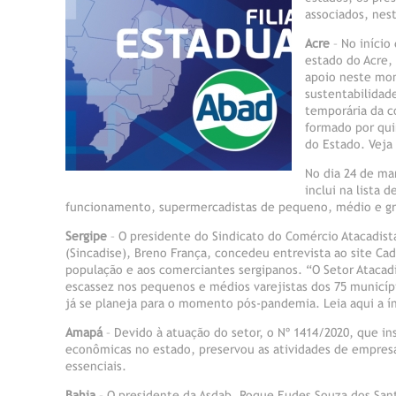
associados, ne
Acre
– No início
estado do Acre,
apoio neste mom
sustentabilidad
temporária da c
formado por qui
do Estado. Veja 
No dia 24 de ma
inclui na lista
funcionamento, supermercadistas de pequeno, médio e gra
Sergipe
– O presidente do Sindicato do Comércio Atacadista
(Sincadise), Breno França, concedeu entrevista ao site Ca
população e aos comerciantes sergipanos. “O Setor Atacad
escassez nos pequenos e médios varejistas dos 75 municíp
já se planeja para o momento pós-pandemia. Leia aqui a í
Amapá
– Devido à atuação do setor, o Nº 1414/2020, que in
econômicas no estado, preservou as atividades de empres
essenciais.
Bahia
– O presidente da Asdab, Roque Eudes Souza dos Sant