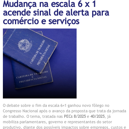
Mudança na escala 6 x 1
acende sinal de alerta para
comércio e serviços
O debate sobre o fim da escala 6×1 ganhou novo fôlego no
Congresso Nacional após o avanço da proposta que trata da jornada
de trabalho. O tema, tratada nas
PECs 8/2025
e
40/2025
, já
mobiliza parlamentares, governo e representantes do setor
produtivo, diante dos possíveis impactos sobre empregos, custos e