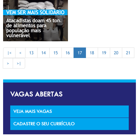
VEM SER MAIS SOLIDÁRIO
Atacadistas doam 45 ton.
de alimentos para
população mais
vulnerável
|<
<
13
14
15
16
17
18
19
20
21
>
>|
VAGAS ABERTAS
VEJA MAIS VAGAS
CADASTRE O SEU CURRÍCULO