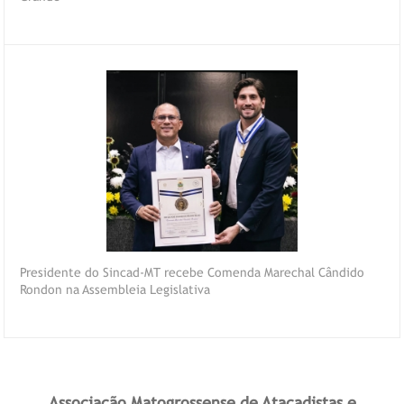
Presidente do Sincad-MT recebe Comenda Marechal Cândido
Rondon na Assembleia Legislativa
Associação Matogrossense de Atacadistas e