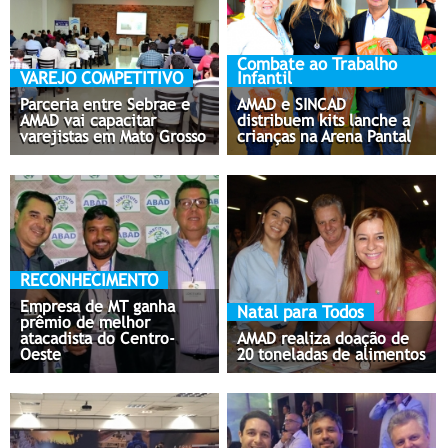
Combate ao Trabalho
VAREJO COMPETITIVO
Infantil
Parceria entre Sebrae e
AMAD e SINCAD
AMAD vai capacitar
distribuem kits lanche a
varejistas em Mato Grosso
crianças na Arena Pantal
RECONHECIMENTO
Empresa de MT ganha
Natal para Todos
prêmio de melhor
atacadista do Centro-
AMAD realiza doação de
Oeste
20 toneladas de alimentos