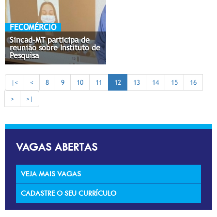
FECOMÉRCIO
Sincad-MT participa de
reunião sobre Instituto de
Pesquisa
|<
<
8
9
10
11
12
13
14
15
16
>
>|
VAGAS ABERTAS
VEJA MAIS VAGAS
CADASTRE O SEU CURRÍCULO