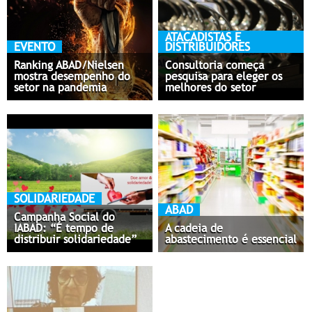
ATACADISTAS E
EVENTO
DISTRIBUIDORES
Ranking ABAD/Nielsen
Consultoria começa
mostra desempenho do
pesquisa para eleger os
setor na pandemia
melhores do setor
SOLIDARIEDADE
ABAD
Campanha Social do
IABAD: “É tempo de
A cadeia de
distribuir solidariedade”
abastecimento é essencial