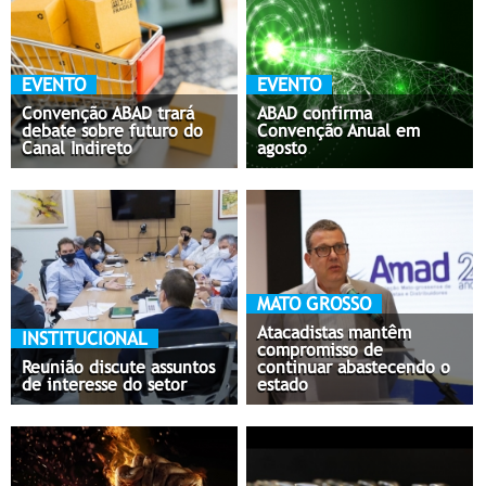
EVENTO
EVENTO
Convenção ABAD trará
ABAD confirma
debate sobre futuro do
Convenção Anual em
Canal Indireto
agosto
MATO GROSSO
Atacadistas mantêm
INSTITUCIONAL
compromisso de
Reunião discute assuntos
continuar abastecendo o
de interesse do setor
estado